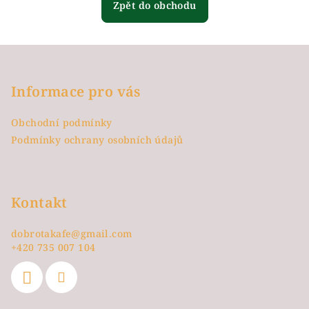
Zpět do obchodu
Z
á
p
Informace pro vás
a
Obchodní podmínky
t
Podmínky ochrany osobních údajů
í
Kontakt
dobrotakafe
@
gmail.com
+420 735 007 104