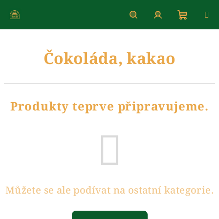
Přejít
na
obsah
Nákupn
Hledat
Přihlášení
Čokoláda, kakao
košík
Produkty teprve připravujeme.
Můžete se ale podívat na ostatní kategorie.